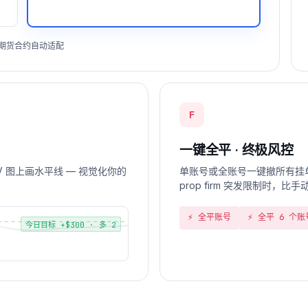
 期货合约自动适配
F
一键全平 · 终极风控
V 图上画水平线 — 视觉化你的
单账号或全账号一键撤所有挂单
prop firm 突发限制时，比手
⚡ 全平账号
⚡ 全平 6 个账
今日目标 +$300 · 多 2