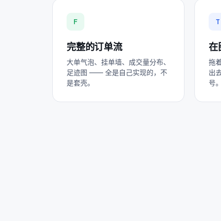
F
T
完整的订单流
在
大单气泡、挂单墙、成交量分布、
拖
足迹图 —— 全是自己实现的，不
出
是套壳。
号