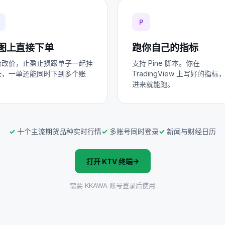
P
图上直接下单
跑你自己的指标
着改价，止盈止损跟单子一起挂
支持 Pine 脚本。你在
去，一单还能同时下到多个账
TradingView 上写好的指标
。
进来就能跑。
✓
十个主流期货品种实时行情
✓
多账号同时登录
✓
新闻与财经日历
→
打开 KTV 终端
需要 KKAWA 账号登录后使用