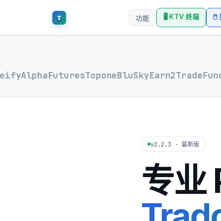
🖥 KTV 终端

T
功能
fy
AlphaFutures
Topone
BluSky
Earn2Trade
Funded
v2.2.3 · 最新版
专业 
Tra