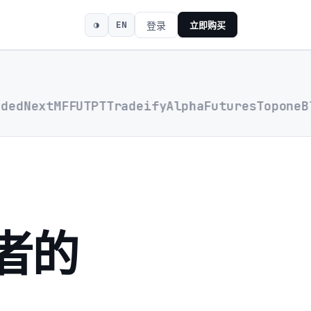
◑
EN
登录
立即购买
dNext
MFFU
TPT
Tradeify
AlphaFutures
Topone
Blu
易者的