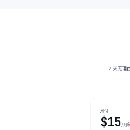
7 天无理由
月付
$15
$
/月